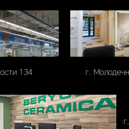
мости 134
г. Молодечн
г