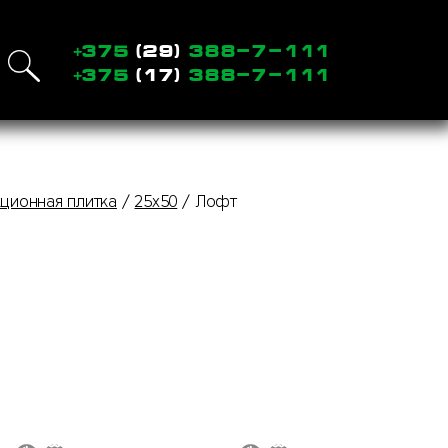
+
375
(29)
388-7-111
+
375
(17)
388-7-111
ционная плитка
25x50
Лофт