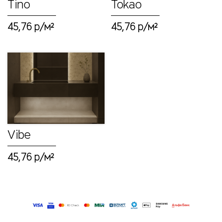
Tino
Tokao
А
45,76 р/м²
45,76 р/м²
Ш
И
Н
Т
Е
Р
Ь
Е
Vibe
Р
В
45,76 р/м²
3
D
С