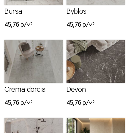
п
о
Bursa
Byblos
л
45,76 р/м²
45,76 р/м²
ь
н
а
я
п
л
и
т
Crema dorcia
Devon
к
а
45,76 р/м²
45,76 р/м²
К
л
и