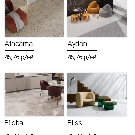
И
И
Н
а
Atacama
Aydon
с
т
45,76 р/м²
45,76 р/м²
е
н
н
а
я
п
л
и
Biloba
Bliss
т